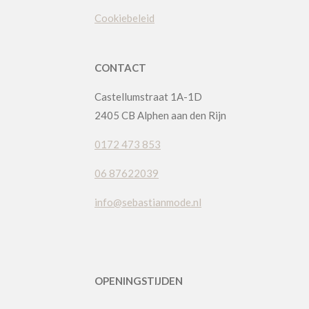
Cookiebeleid
CONTACT
Castellumstraat 1A-1D
2405 CB Alphen aan den Rijn
0172 473 853
06 87622039
info@sebastianmode.nl
OPENINGSTIJDEN