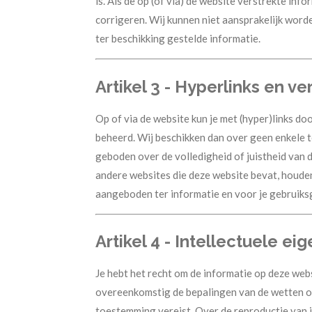
is. Als de op (of via) de website verstrekte in
corrigeren. Wij kunnen niet aansprakelijk worde
ter beschikking gestelde informatie.
Artikel 3 - Hyperlinks en ve
Op of via de website kun je met (hyper)links 
beheerd. Wij beschikken dan over geen enkele 
geboden over de volledigheid of juistheid van 
andere websites die deze website bevat, houden
aangeboden ter informatie en voor je gebruik
Artikel 4 - Intellectuele 
Je hebt het recht om de informatie op deze web
overeenkomstig de bepalingen van de wetten op 
toestemming vereist. Over de reproductie van 