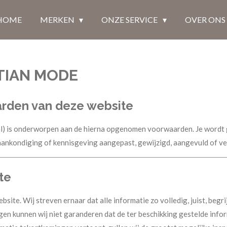
HOME
MERKEN
ONZE SERVICE
OVER ONS
TIAN MODE
arden van deze website
nl) is onderworpen aan de hierna opgenomen voorwaarden. Je wordt 
nkondiging of kennisgeving aangepast, gewijzigd, aangevuld of ve
ite
site. Wij streven ernaar dat alle informatie zo volledig, juist, begrij
n kunnen wij niet garanderen dat de ter beschikking gestelde inform