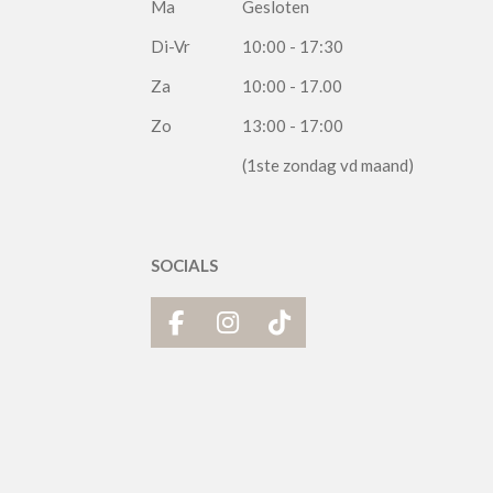
Ma
Gesloten
Di-Vr
10:00 - 17:30
Za
10:00 - 17.00
Zo
13:00 - 17:00
(1ste zondag vd maand)
SOCIALS
F
I
T
a
n
i
c
s
k
e
t
T
b
a
o
o
g
k
o
r