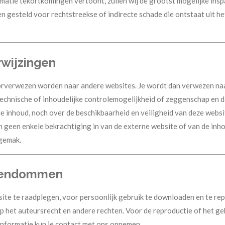
formatie tekortkomingen vertoont, zullen wij de grootst mogelijke ins
n gesteld voor rechtstreekse of indirecte schade die ontstaat uit het 
rwijzingen
doorverwezen worden naar andere websites. Je wordt dan verwezen n
technische of inhoudelijke controlemogelijkheid of zeggenschap en
de inhoud, noch over de beschikbaarheid en veiligheid van deze websi
 geen enkele bekrachtiging in van de externe website of van de inho
sgemak.
eigendommen
site te raadplegen, voor persoonlijk gebruik te downloaden en te rep
het auteursrecht en andere rechten. Voor de reproductie of het geb
informatie kun je contact met ons opnemen.