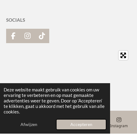
SOCIALS
F
I
T
a
n
i
c
s
k
e
t
T
b
a
o
o
g
k
o
r
k
a
Deze website maakt gebruik van cookies om uw
m
ervaring te verbeteren en op maat gemaakte
advertenties weer te geven. Door op ‘Accepteren’
te klikken, gaat u akkoord met het gebruik van alle
cookies.
Afwijzen
Accepteren
E-mailadres
Telefoonnummer
Kaart
Instagram