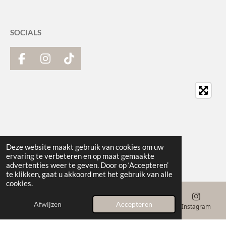
SOCIALS
F
I
T
a
n
i
c
s
k
e
t
T
b
a
o
o
g
k
o
r
k
a
Deze website maakt gebruik van cookies om uw
m
ervaring te verbeteren en op maat gemaakte
advertenties weer te geven. Door op ‘Accepteren’
te klikken, gaat u akkoord met het gebruik van alle
cookies.
Afwijzen
Accepteren
E-mailadres
Telefoonnummer
Kaart
Instagram