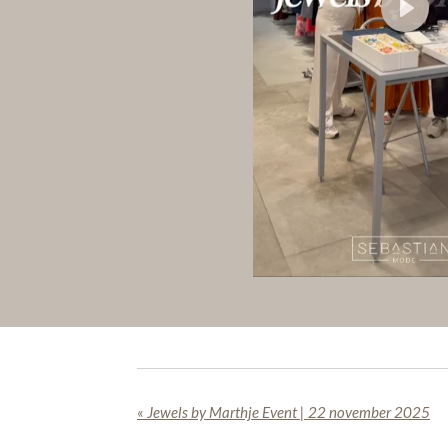
P
l
a
y
«
Jewels by Marthje Event | 22 november 2025