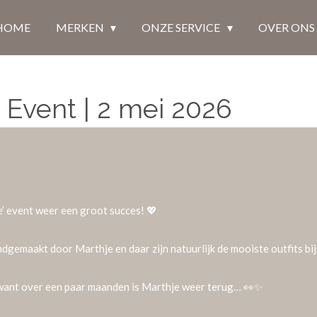
HOME
MERKEN
ONZE SERVICE
OVER ONS
 Event | 2 mei 2026
’ event weer een groot succes! 💖
andgemaakt door Marthje en daar zijn natuurlijk de mooiste outfits bi
 want over een paar maanden is Marthje weer terug… 👀✨