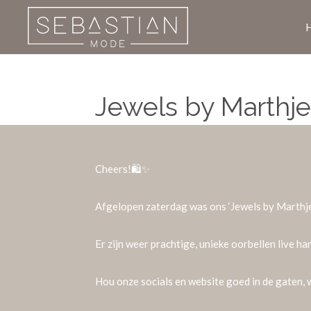
Ga
direct
naar
de
hoofdinhoud
Jewels by Marthje
Cheers!🛍️✨
Afgelopen zaterdag was ons ‘Jewels by Marthje
Er zijn weer prachtige, unieke oorbellen live h
Hou onze socials en website goed in de gaten,