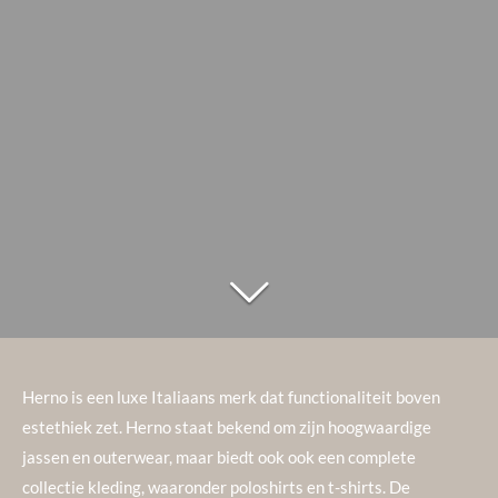
Herno is een luxe Italiaans merk dat functionaliteit boven
estethiek zet. Herno staat bekend om zijn hoogwaardige
jassen en outerwear, maar biedt ook ook een complete
collectie kleding, waaronder poloshirts en t-shirts. De