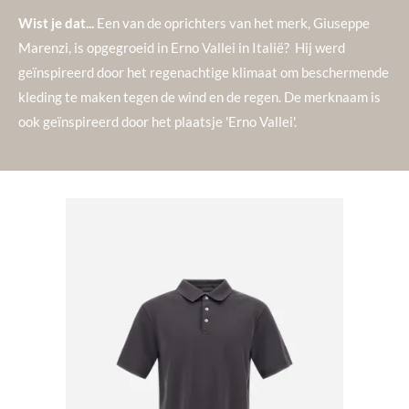
Wist je dat...
Een van de oprichters van het merk,
Giuseppe
Marenzi, is opgegroeid in Erno Vallei in Italië? Hij werd
geïnspireerd door het regenachtige klimaat om beschermende
kleding te maken tegen de wind en de regen. De merknaam is
ook geïnspireerd door het plaatsje 'Erno Vallei'.