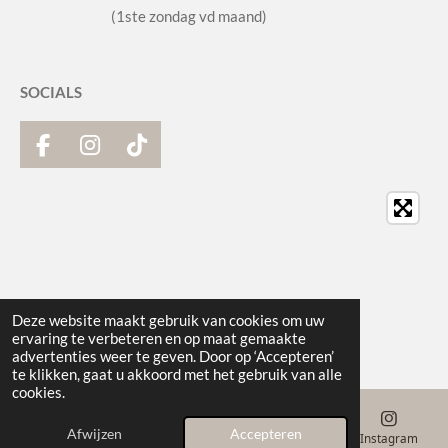
(1ste zondag vd maand)
SOCIALS
F
I
T
a
n
i
c
s
k
e
t
T
b
a
o
o
g
k
o
r
k
a
Deze website maakt gebruik van cookies om uw
m
ervaring te verbeteren en op maat gemaakte
advertenties weer te geven. Door op ‘Accepteren’
te klikken, gaat u akkoord met het gebruik van alle
cookies.
Afwijzen
Accepteren
E-mailadres
Telefoonnummer
Kaart
Instagram