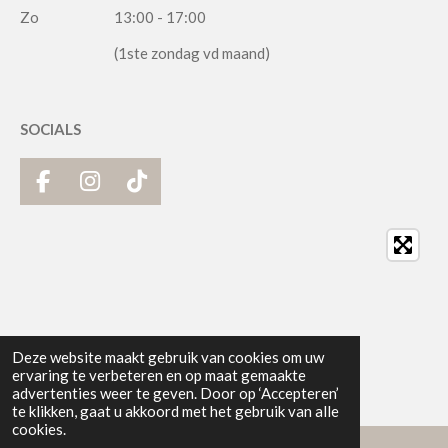
Zo
13:00 - 17:00
(1ste zondag vd maand)
SOCIALS
F
I
T
a
n
i
c
s
k
e
t
T
b
a
o
o
g
k
o
r
k
a
Deze website maakt gebruik van cookies om uw
m
ervaring te verbeteren en op maat gemaakte
advertenties weer te geven. Door op ‘Accepteren’
te klikken, gaat u akkoord met het gebruik van alle
cookies.