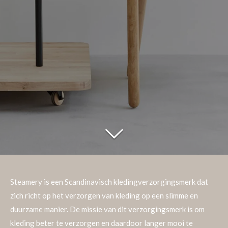
Steamery is een Scandinavisch kledingverzorgingsmerk dat
zich richt op het verzorgen van kleding op een slimme en
duurzame manier. De missie van dit verzorgingsmerk is om
kleding beter te verzorgen en daardoor langer mooi te