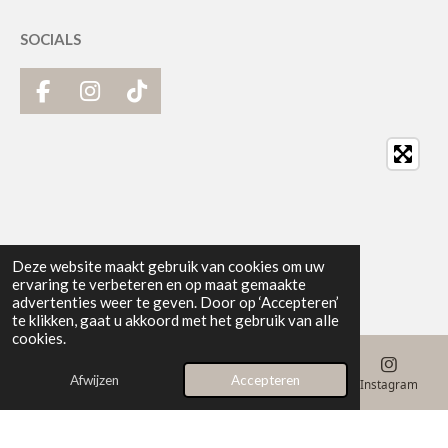
SOCIALS
F
I
T
a
n
i
c
s
k
e
t
T
b
a
o
o
g
k
o
r
k
a
Deze website maakt gebruik van cookies om uw
m
ervaring te verbeteren en op maat gemaakte
advertenties weer te geven. Door op ‘Accepteren’
te klikken, gaat u akkoord met het gebruik van alle
cookies.
Afwijzen
Accepteren
E-mailadres
Telefoonnummer
Kaart
Instagram