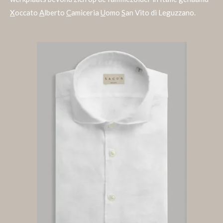
X
occato
A
lberto
C
amiceria
U
omo
S
an Vito di Leguzzano.