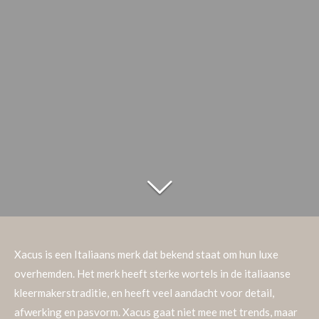
Xacus is een Italiaans merk dat bekend staat om hun luxe
overhemden. Het merk heeft sterke wortels in de italiaanse
kleermakerstraditie, en heeft veel aandacht voor detail,
afwerking en pasvorm. Xacus gaat niet mee met trends, maar