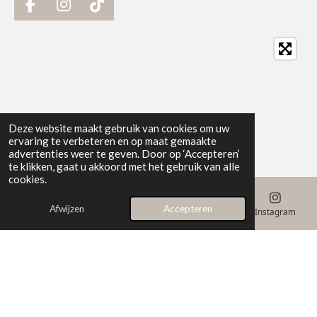
F
I
T
a
n
i
c
s
k
e
t
T
b
a
o
o
g
k
o
r
k
a
Deze website maakt gebruik van cookies om uw
m
ervaring te verbeteren en op maat gemaakte
advertenties weer te geven. Door op ‘Accepteren’
te klikken, gaat u akkoord met het gebruik van alle
cookies.
Afwijzen
Accepteren
E-mailadres
Telefoonnummer
Kaart
Instagram