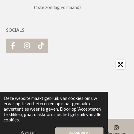
(1ste zondag vd maand)
SOCIALS
F
I
T
a
n
i
c
s
k
e
t
T
b
a
o
o
g
k
o
r
k
a
Deze website maakt gebruik van cookies om uw
m
ervaring te verbeteren en op maat gemaakte
advertenties weer te geven. Door op ‘Accepteren’
te klikken, gaat u akkoord met het gebruik van alle
cookies.
Afwijzen
Accepteren
E-mailadres
Telefoonnummer
Kaart
Instagram