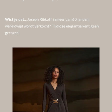
Wist je dat...
Joseph Ribkoff in meer dan 60 landen
wereldwijd wordt verkocht? Tijdloze elegantie kent geen
grenzen!