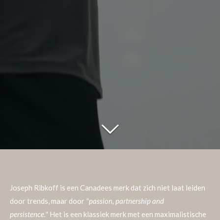
Joseph Ribkoff is een Canadees merk dat zich niet laat leiden
door trends, maar door
"passion, partnership and
persistence."
Het is een klassiek merk met een maximalistische